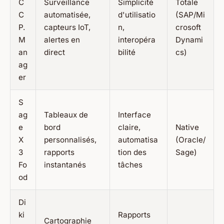
C
Surveillance
Simplicité
Totale
C
automatisée,
d'utilisatio
(SAP/Mi
P.
capteurs IoT,
n,
crosoft
M
alertes en
interopéra
Dynami
an
direct
bilité
cs)
ag
er
S
ag
Tableaux de
Interface
e
bord
claire,
Native
X
personnalisés,
automatisa
(Oracle/
3
rapports
tion des
Sage)
Fo
instantanés
tâches
od
Di
ki
Rapports
Cartographie