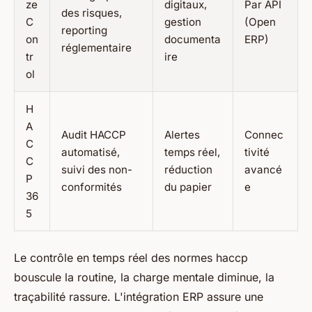
ze
digitaux,
Par API
des risques,
C
gestion
(Open
reporting
on
documenta
ERP)
réglementaire
tr
ire
ol
H
A
Audit HACCP
Alertes
Connec
C
automatisé,
temps réel,
tivité
C
suivi des non-
réduction
avancé
P
conformités
du papier
e
36
5
Le contrôle en temps réel des normes haccp
bouscule la routine, la charge mentale diminue, la
traçabilité rassure. L'intégration ERP assure une