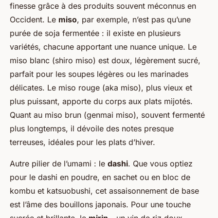
finesse grâce à des produits souvent méconnus en
Occident. Le
miso
, par exemple, n’est pas qu’une
purée de soja fermentée : il existe en plusieurs
variétés, chacune apportant une nuance unique. Le
miso blanc (
shiro miso
) est doux, légèrement sucré,
parfait pour les soupes légères ou les marinades
délicates. Le miso rouge (
aka miso
), plus vieux et
plus puissant, apporte du corps aux plats mijotés.
Quant au miso brun (
genmai miso
), souvent fermenté
plus longtemps, il dévoile des notes presque
terreuses, idéales pour les plats d’hiver.
Autre pilier de l’umami : le
dashi
. Que vous optiez
pour le dashi en poudre, en sachet ou en bloc de
kombu et katsuobushi, cet assaisonnement de base
est l’âme des bouillons japonais. Pour une touche
sucrée et brillante, le
mirin
- un vin de riz doux -