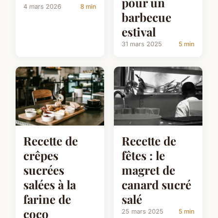
pour un
4 mars 2026
8 min
barbecue
estival
31 mars 2025
5 min
Recette de
Recette de
crêpes
fêtes : le
sucrées
magret de
salées à la
canard sucré
farine de
salé
coco
25 mars 2025
5 min