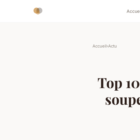
Accuei
Accueil
›
Actu
Top 10
soupe