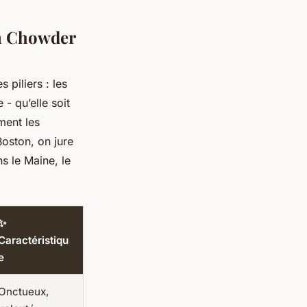
n Chowder
 piliers : les
 - qu’elle soit
ment les
Boston, on jure
s le Maine, le
✨
Caractéristiqu
e
Onctueux,