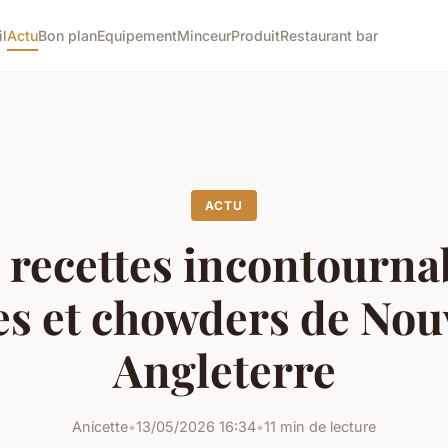
l
Actu
Bon plan
Equipement
Minceur
Produit
Restaurant bar
ACTU
 recettes incontourna
s et chowders de Nou
Angleterre
Anicette
•
13/05/2026 16:34
•
11 min de lecture