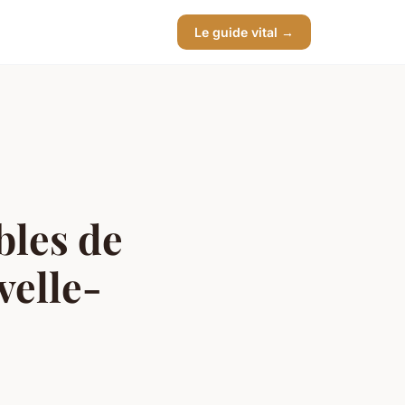
Le guide vital →
bles de
velle-