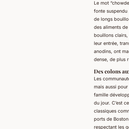
Le mot “chowder
fonte suspendu a
de longs bouill
des aliments de
bouillons clairs,
leur entrée, tra
anodins, ont ma
dense, de plus r
Des colons au
Les communautés
mais aussi pour
famille développ
du jour. C’est ce
classiques comm
ports de Boston 
respectant les g