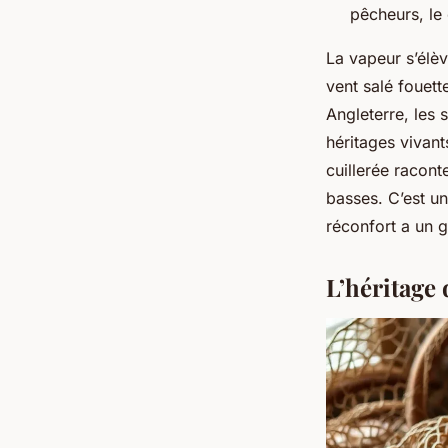
pêcheurs, le
La vapeur s’élè
vent salé fouett
Angleterre, les 
héritages vivant
cuillerée racon
basses. C’est un
réconfort a un 
L’héritage 