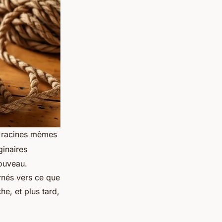
x racines mêmes
ginaires
nouveau.
rnés vers ce que
he, et plus tard,