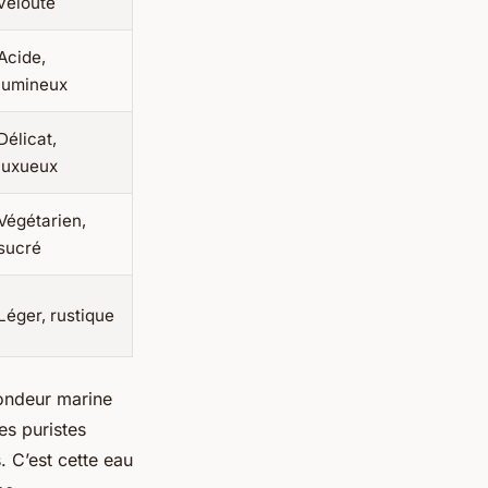
velouté
Acide,
lumineux
Délicat,
luxueux
Végétarien,
sucré
Léger, rustique
fondeur marine
es puristes
. C’est cette eau