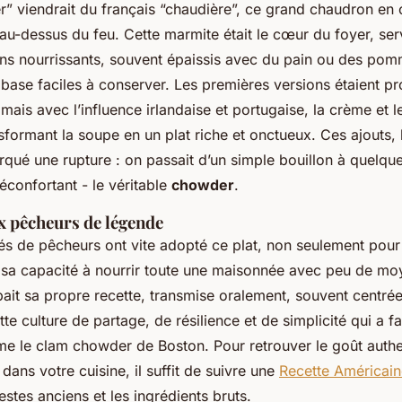
” viendrait du français “chaudière”, ce grand chaudron en 
u-dessus du feu. Cette marmite était le cœur du foyer, ser
ons nourrissants, souvent épaissis avec du pain ou des pom
 base faciles à conserver. Les premières versions étaient 
 mais avec l’influence irlandaise et portugaise, la crème et le
nsformant la soupe en un plat riche et onctueux. Ces ajouts, l
rqué une rupture : on passait d’un simple bouillon à quelqu
éconfortant - le véritable
chowder
.
x pêcheurs de légende
 de pêcheurs ont vite adopté ce plat, non seulement pour 
 sa capacité à nourrir toute une maisonnée avec peu de m
ait sa propre recette, transmise oralement, souvent centrée
tte culture de partage, de résilience et de simplicité qui a fa
e le clam chowder de Boston. Pour retrouver le goût auth
dans votre cuisine, il suffit de suivre une
Recette Américain
estes anciens et les ingrédients bruts.