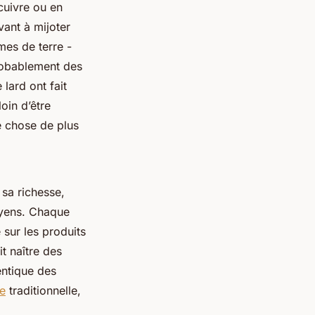
cuivre ou en
vant à mijoter
mes de terre -
probablement des
 lard ont fait
oin d’être
e chose de plus
sa richesse,
oyens. Chaque
 sur les produits
it naître des
entique des
e
traditionnelle,