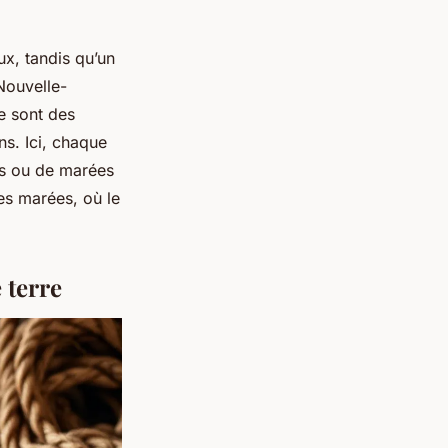
x, tandis qu’un
 Nouvelle-
e sont des
ns. Ici, chaque
ïs ou de marées
es marées, où le
 terre