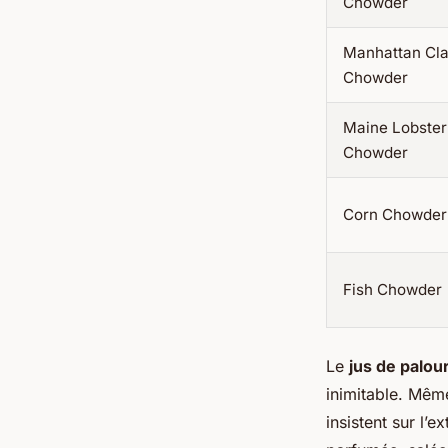
Chowder
Manhattan Cl
Chowder
Maine Lobster
Chowder
Corn Chowder
Fish Chowder
Le
jus de palou
inimitable. Même
insistent sur l’