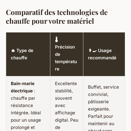
Comparatif des technologies de
chauffe pour votre matériel
🌡️
Précision
🔥 Type de
👨‍🍳 Usage
de
chauffe
recommandé
températu
re
Bain-marie
Excellente
Buffet, service
électrique
:
stabilité,
convivial,
chauffe par
souvent
pâtisserie
résistance
avec
exigeante.
intégrée. Idéal
affichage
Parfait pour
pour un usage
digital. Peu
maintenir au
prolongé et
de
chaud sans